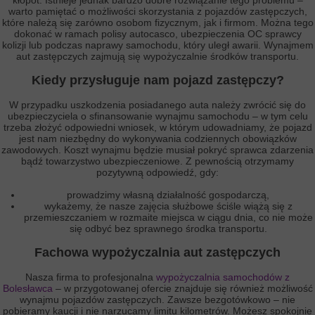
kłopot. Istnieje jednak bardzo dobre rozwiązanie tego problemu –
warto pamiętać o możliwości skorzystania z pojazdów zastępczych,
które należą się zarówno osobom fizycznym, jak i firmom. Można tego
dokonać w ramach polisy autocasco, ubezpieczenia OC sprawcy
kolizji lub podczas naprawy samochodu, który uległ awarii. Wynajmem
aut zastępczych zajmują się wypożyczalnie środków transportu.
Kiedy przysługuje nam pojazd zastępczy?
W przypadku uszkodzenia posiadanego auta należy zwrócić się do
ubezpieczyciela o sfinansowanie wynajmu samochodu – w tym celu
trzeba złożyć odpowiedni wniosek, w którym udowadniamy, że pojazd
jest nam niezbędny do wykonywania codziennych obowiązków
zawodowych. Koszt wynajmu będzie musiał pokryć sprawca zdarzenia
bądź towarzystwo ubezpieczeniowe. Z pewnością otrzymamy
pozytywną odpowiedź, gdy:
prowadzimy własną działalność gospodarczą,
wykażemy, że nasze zajęcia służbowe ściśle wiążą się z
przemieszczaniem w rozmaite miejsca w ciągu dnia, co nie może
się odbyć bez sprawnego środka transportu.
Fachowa wypożyczalnia aut zastępczych
Nasza firma to profesjonalna
wypożyczalnia samochodów z
Bolesławca
– w przygotowanej ofercie znajduje się również możliwość
wynajmu pojazdów zastępczych. Zawsze bezgotówkowo – nie
pobieramy kaucji i nie narzucamy limitu kilometrów. Możesz spokojnie